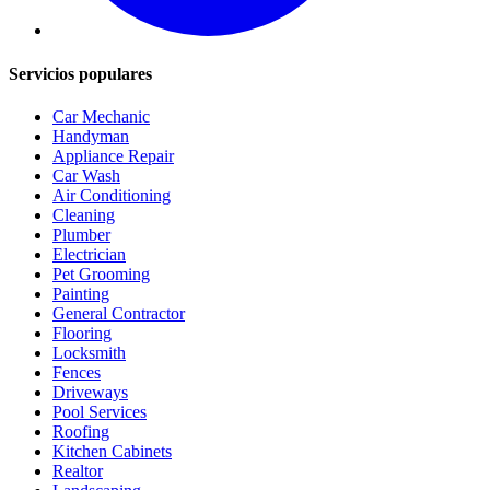
Servicios populares
Car Mechanic
Handyman
Appliance Repair
Car Wash
Air Conditioning
Cleaning
Plumber
Electrician
Pet Grooming
Painting
General Contractor
Flooring
Locksmith
Fences
Driveways
Pool Services
Roofing
Kitchen Cabinets
Realtor