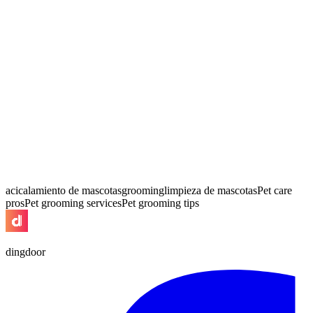
acicalamiento de mascotas
grooming
limpieza de mascotas
Pet care
pros
Pet grooming services
Pet grooming tips
dingdoor